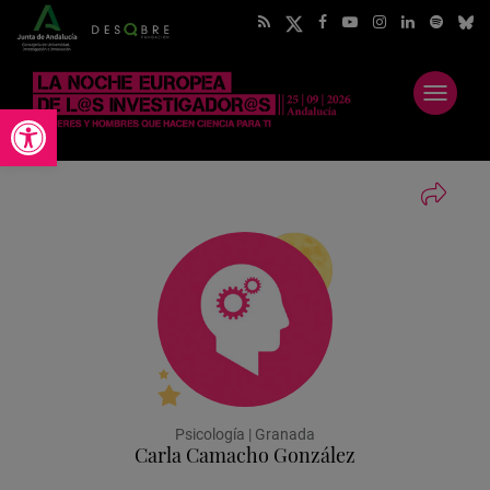
Abrir
Abrir barra de herramientas
menú
Psicología | Granada
Carla Camacho González