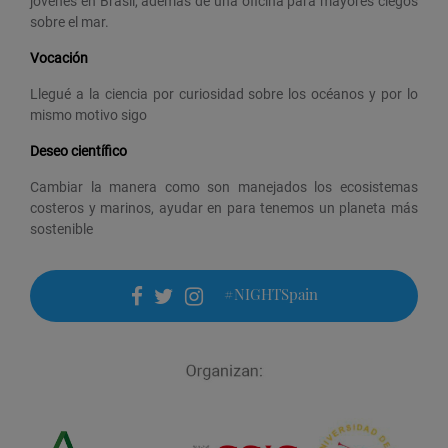
jóvenes en Brasil, además de una oficina para mayores ciegos
sobre el mar.
Vocación
Llegué a la ciencia por curiosidad sobre los océanos y por lo
mismo motivo sigo
Deseo científico
Cambiar la manera como son manejados los ecosistemas
costeros y marinos, ayudar en para tenemos un planeta más
sostenible
#NIGHTSpain
facebook
twitter
instagram