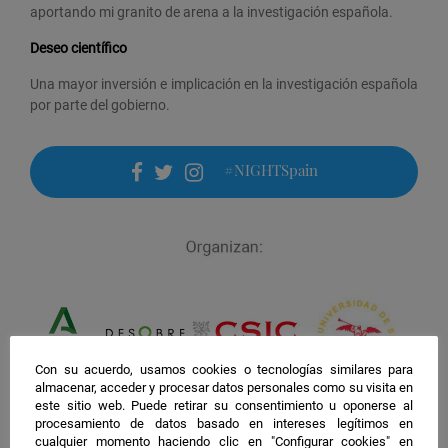
aportando mi granito de arena a la investigación española.
Deseo científico
Una mayor inversión e implicación en la investigación española
por parte del gobierno.
#NIGHTSpain
facebook
twitter
instagram
Con su acuerdo, usamos cookies o tecnologías similares para
almacenar, acceder y procesar datos personales como su visita en
este sitio web. Puede retirar su consentimiento u oponerse al
procesamiento de datos basado en intereses legítimos en
cualquier momento haciendo clic en "Configurar cookies" en