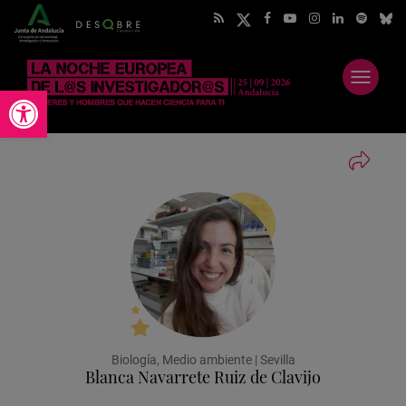
Abrir
Abrir barra de herramientas
menú
Biología, Medio ambiente | Sevilla
Blanca Navarrete Ruiz de Clavijo