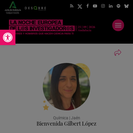
Abrir
Abrir barra de herramientas
menú
Química | Jaén
Bienvenida Gilbert López