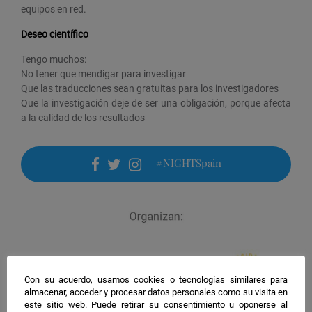
equipos en red.
Deseo científico
Tengo muchos:
No tener que mendigar para investigar
Que las traducciones sean gratuitas para los investigadores
Que la investigación deje de ser una obligación, porque afecta
a la calidad de los resultados
#NIGHTSpain
facebook
twitter
instagram
Con su acuerdo, usamos cookies o tecnologías similares para
almacenar, acceder y procesar datos personales como su visita en
este sitio web. Puede retirar su consentimiento u oponerse al