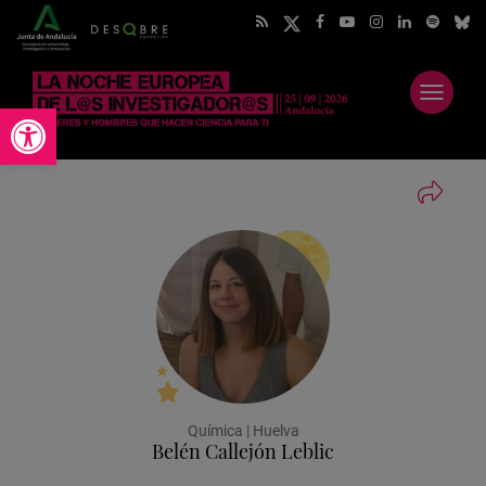
Abrir
Abrir barra de herramientas
menú
Química | Huelva
Belén Callejón Leblic