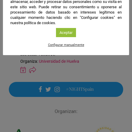
Huelva
25/09/2026 18:00
almacenar, acceder y procesar datos personales como su visita en
este sitio web. Puede retirar su consentimiento u oponerse al
Taller
procesamiento de datos basado en intereses legítimos en
Química
cualquier momento haciendo clic en "Configurar cookies" en
nuestra política de cookies.
Ubicación
1. Avenida Bulevar de las Artes y las Ciencias | Campus El
Aceptar
de
Carmen
la
Entre luces y colores: la química
Configurar manualmente
actividad
hecha visible
Organiza:
Universidad de Huelva
Guardar
actividad
en
Google
#NIGHTSpain
Calendar
facebook
twitter
instagram