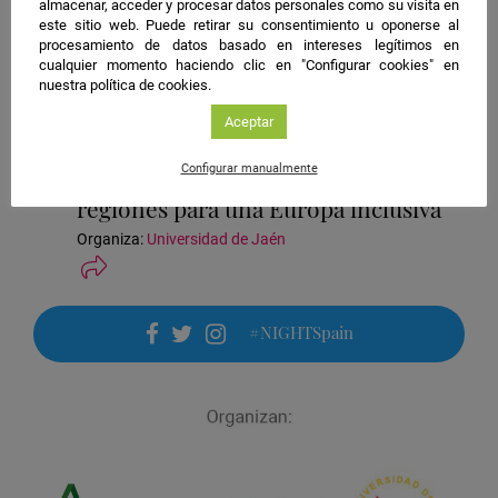
almacenar, acceder y procesar datos personales como su visita en
este sitio web. Puede retirar su consentimiento u oponerse al
Jaén
procesamiento de datos basado en intereses legítimos en
cualquier momento haciendo clic en "Configurar cookies" en
Taller
nuestra política de cookies.
Aceptar
Ubicación
1. Plaza de El Corte Inglés | Feria de la Ciencia
de
Configurar manualmente
NEOLAiA: Transformando las
la
regiones para una Europa inclusiva
actividad
Organiza:
Universidad de Jaén
#NIGHTSpain
facebook
twitter
instagram