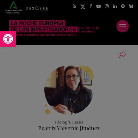
Abrir
Abrir barra de herramientas
menú
Filología | Jaén
Beatriz Valverde Jiménez