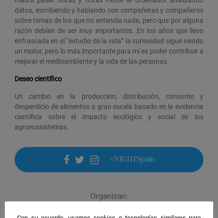
datos, escribiendo y hablando con compañeras y compañeros
sobre temas de los que no entendía nada, pero que por alguna
razón debían de ser muy importantes. En los años que llevo
enfrascada en el “estudio de la vida” la curiosidad sigue siendo
un motor, pero lo más importante para mí es poder contribuir a
mejorar el medioambiente y la vida de las personas.
Deseo científico
Un cambio en la producción, distribución, consumo y
desperdicio de alimentos a gran escala basado en la evidencia
científica sobre el impacto ecológico y social de los
agroecosistemas.
#NIGHTSpain
facebook
twitter
instagram
Con su acuerdo, usamos cookies o tecnologías similares para