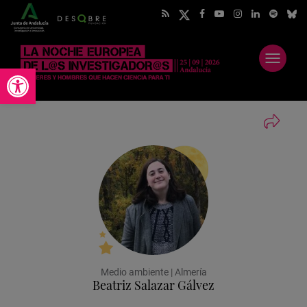
Abrir
Abrir barra de herramientas
menú
Medio ambiente | Almería
Beatriz Salazar Gálvez