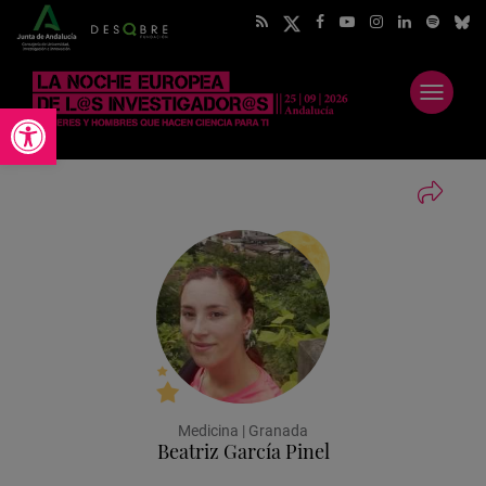
Abrir
Abrir barra de herramientas
menú
Medicina | Granada
Beatriz García Pinel