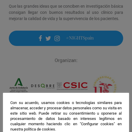
Que las grandes ideas que se conciben en investigación básica
consigan llegar con buenos resultados al uso clínico para
mejorar la calidad de vida y la supervivencia de los pacientes.
#NIGHTSpain
facebook
twitter
instagram
Con su acuerdo, usamos cookies o tecnologías similares para
almacenar, acceder y procesar datos personales como su visita en
este sitio web. Puede retirar su consentimiento u oponerse al
procesamiento de datos basado en intereses legítimos en
cualquier momento haciendo clic en "Configurar cookies" en
nuestra política de cookies.