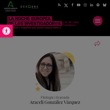
Abrir
Abrir barra de herramientas
menú
Filología | Granada
Araceli González Vázquez