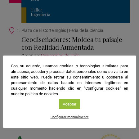
Taller
Ingeniería
Ubicación
1. Plaza de El Corte Inglés | Feria de la Ciencia
de
Geodiseñadores: Moldea tu paisaje
la
con Realidad Aumentada
actividad
Organiza:
Universidad de Jaén
Con su acuerdo, usamos cookies o tecnologías similares para
almacenar, acceder y procesar datos personales como su visita en
este sitio web. Puede retirar su consentimiento u oponerse al
procesamiento de datos basado en intereses legítimos en
cualquier momento haciendo clic en "Configurar cookies" en
#NIGHTSpain
nuestra política de cookies.
facebook
twitter
instagram
Aceptar
Configurar manualmente