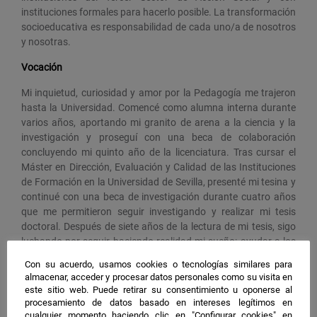
instituciones formales para hacerlo posible. La transformación
socioeducativa es responsabilidad de cada uno/a de nosotros
y nosotras.
Vocación
Mi inquietud, curiosidad y amor por la Pedagogía me trajeron
hasta la Universidad. Comencé como alumna interna durante
varios años, aportando mi granito de arena a la ciencia y la
investigación y proseguí con una beca de colaboración
concluyendo mi quinto año de la licenciatura. Tras cursar el
Máster en Dirección, Evaluación y Calidad de las Instituciones
de Formación en la Universidad de Sevilla, presenté mi tesina y
continué con una beca de investigación durante cuatro años
que me permitieron seguir investigando y realizar mi tesis
doctoral. Después de siete años de la lectura de mi tesis, sigo
luchando por seguir haciendo realidad mi sueño: ayudar a los
demás a través de la educación y la investigación desde el
Con su acuerdo, usamos cookies o tecnologías similares para
ámbito universitario.
almacenar, acceder y procesar datos personales como su visita en
este sitio web. Puede retirar su consentimiento u oponerse al
Deseo científico
procesamiento de datos basado en intereses legítimos en
cualquier momento haciendo clic en "Configurar cookies" en