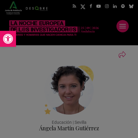
Abrir
Abrir barra de herramientas
menú
Educación | Sevilla
Ángela Martín Gutiérrez