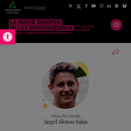
Abrir
Abrir barra de herramientas
menú
Filosofía | Sevilla
Ángel Alonso Salas