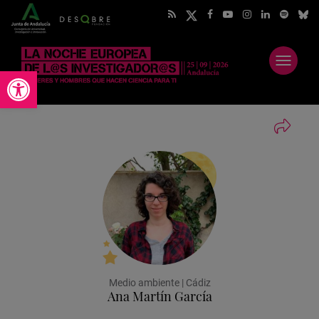
Abrir
Abrir barra de herramientas
menú
Medio ambiente | Cádiz
Ana Martín García