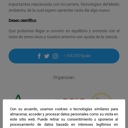
importantes relacionada con mi carrera, Tecnologías del Medio
Ambiente, de la cual espero aprender cada día algo nuevo.
Deseo científico
Que podamos llegar a convivir en equilibrio y armonía con el
resto de seres vivos y nuestro entorno con ayuda de la ciencia.
#NIGHTSpain
facebook
twitter
instagram
Con su acuerdo, usamos cookies o tecnologías similares para
almacenar, acceder y procesar datos personales como su visita en
este sitio web. Puede retirar su consentimiento u oponerse al
procesamiento de datos basado en intereses legítimos en