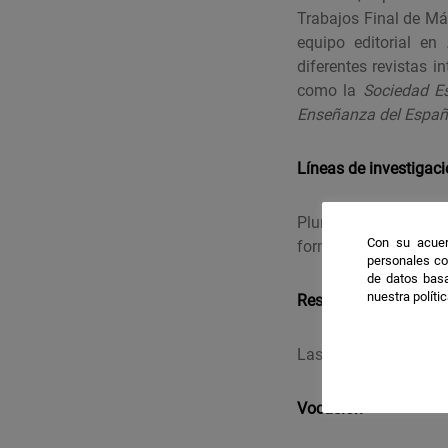
Trabajos Final de Más
equipo editorial en
diferentes revistas i
como la
Sociedad Es
Enseñanza del Españ
Líneas de investigac
Plurilingüismo; educ
Con su acuer
formación de docente
personales co
de datos basa
nuestra políti
Resultados destacab
Las aportaciones a l
Vocación