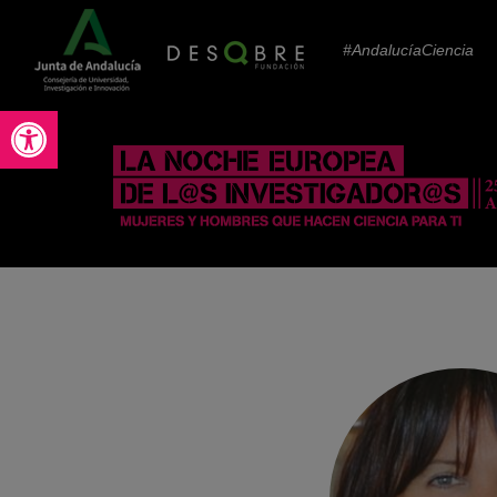
#AndalucíaCiencia
Abrir barra de herramientas