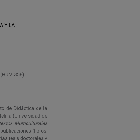
A Y LA
” (HUM-358).
to de Didáctica de la
elilla (Universidad de
extos Multiculturales
ublicaciones (libros,
rias tesis doctorales y