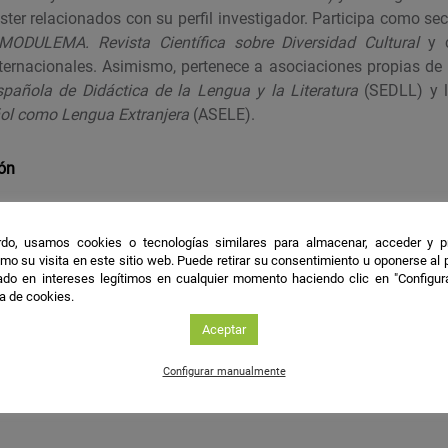
ter relacionados con su perfil investigador. Participa como se
MODULEMA. Revista Científica sobre Diversidad Cultural
y 
nternacionales. Asimismo, pertenece a asociaciones propias de 
pañola de Didáctica de la Lengua y la Literatura
(SEDLL) y 
ol como Lengua Extranjera
(ASELE).
ión
ación bilingüe; adquisición del español como ELE y L2; compet
do, usamos cookies o tecnologías similares para almacenar, acceder y p
s en contextos multiculturales.
mo su visita en este sitio web. Puede retirar su consentimiento u oponerse al
do en intereses legítimos en cualquier momento haciendo clic en "Configur
ca de cookies.
les
Aceptar
a enseñanza del español como segunda lengua y/o como lengua 
Configurar manualmente