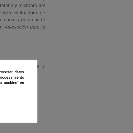
cretaria y miembro del
como evaluadora de
su área y de su perfil
la
A
sociación para la
encia intercultural y
rocesar datos
 procesamiento
ar cookies" en
extranjera.