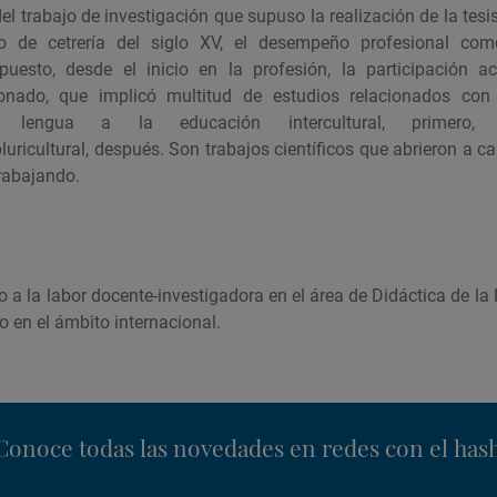
l trabajo de investigación que supuso la realización de la tesis
o de cetrería del siglo XV, el desempeño profesional com
puesto, desde el inicio en la profesión, la participación a
onado, que implicó multitud de estudios relacionados con
 lengua a la educación intercultural, primero
pluricultural, después. Son trabajos científicos que abrieron a
trabajando.
a la labor docente-investigadora en el área de Didáctica de la 
 en el ámbito internacional.
nstagram
Conoce todas las novedades en redes con el has