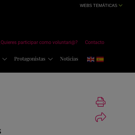
WEBS TEMÁTICAS
¿Quieres participar como voluntari@?
Contacto
s
Protagonistas
Noticias
Imprimir
s