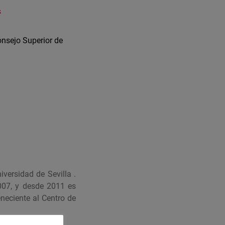
s
Consejo Superior de
versidad de Sevilla .
2007, y desde 2011 es
teneciente al Centro de