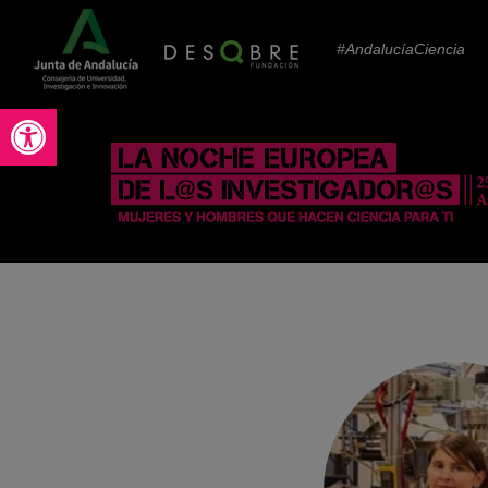
#AndalucíaCiencia
Abrir barra de herramientas