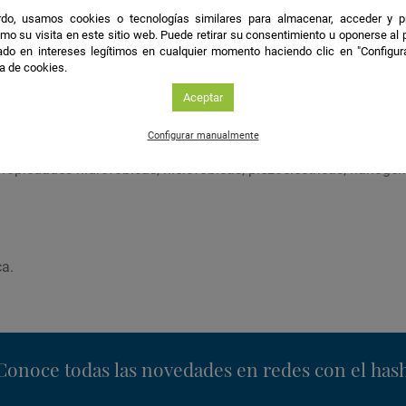
do, usamos cookies o tecnologías similares para almacenar, acceder y p
ión
mo su visita en este sitio web. Puede retirar su consentimiento u oponerse al
do en intereses legítimos en cualquier momento haciendo clic en "Configur
ca de cookies.
funcionales nanoestructurados por técnicas de vacío y plasma.
Aceptar
les
Configurar manualmente
ropiedades hidrofóbicas, hielofóbicas, piezoeléctricas, nanoge
ca.
nstagram
Conoce todas las novedades en redes con el has