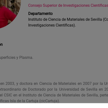
Consejo Superior de Investigaciones Científica
Departamento
Instituto de Ciencia de Materiales de Sevilla (
Investigaciones Científicas).
ón
perficies y Plasma.
 en 2003, y doctora en Ciencia de Materiales en 2007 por la Uni
traordinario de Doctorado por la Universidad de Sevilla en 
 el CSIC en el Instituto de Ciencia de Materiales de Sevilla, per
ficas Isla de la Cartuja (cicCartuja).