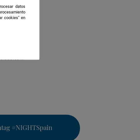
rocesar datos
 procesamiento
ar cookies" en
neradores …
htag
#NIGHTSpain