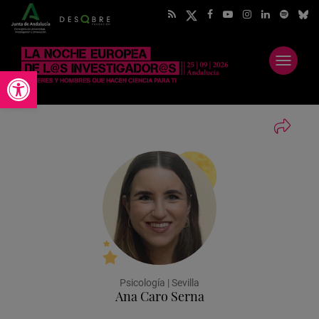
Abrir
Abrir barra de herramientas
menú
Psicología | Sevilla
Ana Caro Serna