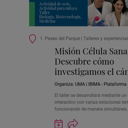
Actividad de ocio,
Actividad para niñ@s,
Taller
Biología, Biotecnología,
Medicina
Ubicación
1. Paseo del Parque | Talleres y experiencias
de
Misión Célula Sana
la
actividad
Descubre cómo
investigamos el cá
Organiza: UMA | IBIMA - Plataforma
El taller se desarrollará mediante un
interactivo con varias estaciones te
funcionando de manera simultánea.
Guardar
actividad