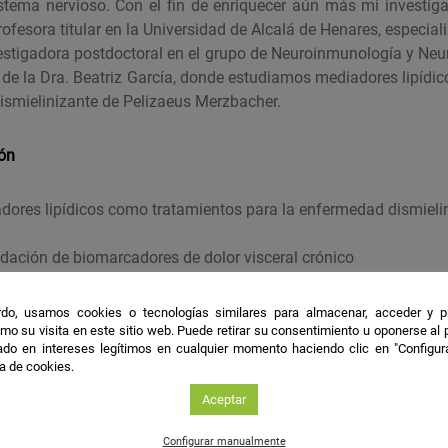
stema nervioso. Con el fin de enriquecer aún más mi investiga
rofesora titular en la Universidad de Alcalá de Henares, especial
estigadora postdoctoral en el grupo de Neuroinmunología y Neu
de la Dra. Beatriz García, donde estudiamos mediadores lipídi
ismielinizante de Pelizaeus Merzbacher.
ión
adores lipídicos como tratamientos para la enfermedad dismieli
lidación de biomarcadores de dolor visceral crónico
murinos transgénicos para descubrir nuevas funciones
do, usamos cookies o tecnologías similares para almacenar, acceder y p
mo su visita en este sitio web. Puede retirar su consentimiento u oponerse al
do en intereses legítimos en cualquier momento haciendo clic en "Configur
ca de cookies.
Aceptar
ró desde muy pequeña. Siempre he sentido curiosidad por la 
Configurar manualmente