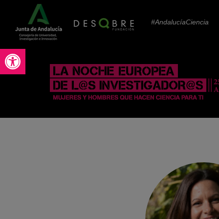
#AndalucíaCiencia
Abrir barra de herramientas