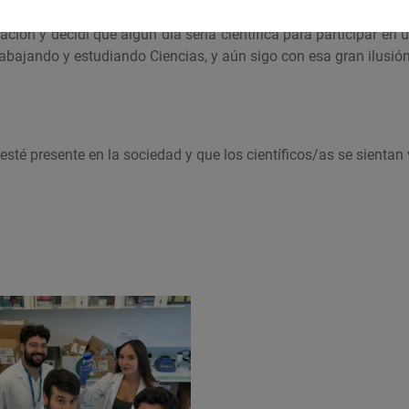
a viendo una noticia referente a una posible terapia frente a
gación y decidí que algún día sería científica para participar en 
abajando y estudiando Ciencias, y aún sigo con esa gran ilusión
esté presente en la sociedad y que los científicos/as se sientan