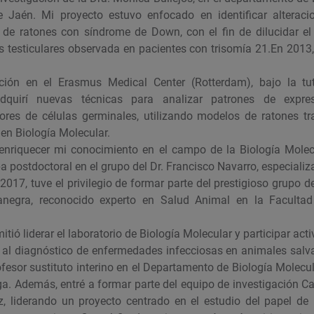
e Jaén. Mi proyecto estuvo enfocado en identificar alteracio
de ratones con síndrome de Down, con el fin de dilucidar el 
s testiculares observada en pacientes con trisomía 21.En 2013,
ación en el Erasmus Medical Center (Rotterdam), bajo la tut
dquirí nuevas técnicas para analizar patrones de expr
ores de células germinales, utilizando modelos de ratones tr
en Biología Molecular.
enriquecer mi conocimiento en el campo de la Biología Molec
pa postdoctoral en el grupo del Dr. Francisco Navarro, especializ
2017, tuve el privilegio de formar parte del prestigioso grupo de
anegra, reconocido experto en Salud Animal en la Facultad 
itió liderar el laboratorio de Biología Molecular y participar ac
 al diagnóstico de enfermedades infecciosas en animales salvaj
fesor sustituto interino en el Departamento de Biología Molecu
a. Además, entré a formar parte del equipo de investigación Ca
z, liderando un proyecto centrado en el estudio del papel de