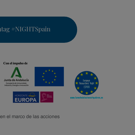
htag
#NIGHTSpain