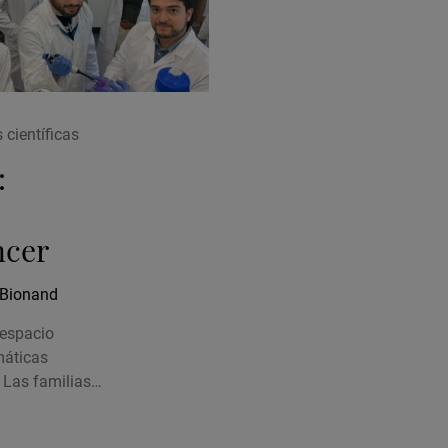
 científicas
:
ncer
 Bionand
 espacio
máticas
 Las familias…