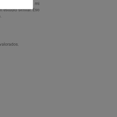
l cáncer, descubrí mi
un estudio similar. Eso
.
 valorados.