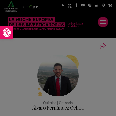
Abrir
Abrir barra de herramientas
menú
Química | Granada
Álvaro Fernández Ochoa