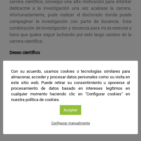
carrera científica, conseguí una alta motivación para intentar
dedicarme a la investigación una vez acabase la carrera.
Afortunadamente, pude realizar el doctorado donde puede
compaginar la investigación con parte de docencia. Esta
combinación de investigación y docencia para mi es esencial y
hace que quiera seguir luchando por este largo camino de la
carrera científica.
Deseo científico
Qué haya un mayor apoyo e inversión en ciencia tanto por las
instituciones públicas como por las empresas privadas, y que
Con su acuerdo, usamos cookies o tecnologías similares para
almacenar, acceder y procesar datos personales como su visita en
se pueda avanzar en el tratamiento y diagnóstico precoz de
este sitio web. Puede retirar su consentimiento u oponerse al
enfermedades como el cáncer.
procesamiento de datos basado en intereses legítimos en
cualquier momento haciendo clic en "Configurar cookies" en
nuestra política de cookies.
#NIGHTSpain
Aceptar
facebook
twitter
instagram
Configurar manualmente