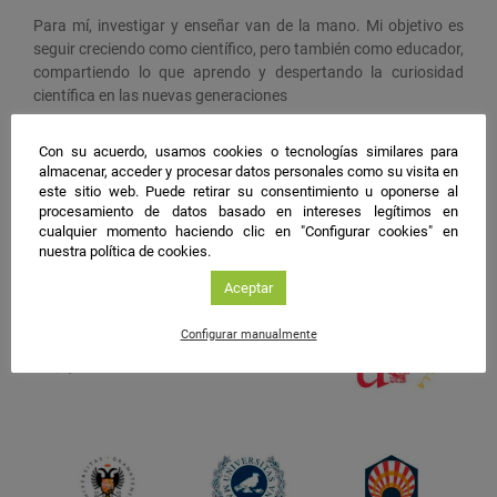
Para mí, investigar y enseñar van de la mano. Mi objetivo es
seguir creciendo como científico, pero también como educador,
compartiendo lo que aprendo y despertando la curiosidad
científica en las nuevas generaciones
Con su acuerdo, usamos cookies o tecnologías similares para
#NIGHTSpain
almacenar, acceder y procesar datos personales como su visita en
este sitio web. Puede retirar su consentimiento u oponerse al
facebook
twitter
instagram
procesamiento de datos basado en intereses legítimos en
cualquier momento haciendo clic en "Configurar cookies" en
nuestra política de cookies.
Aceptar
Configurar manualmente