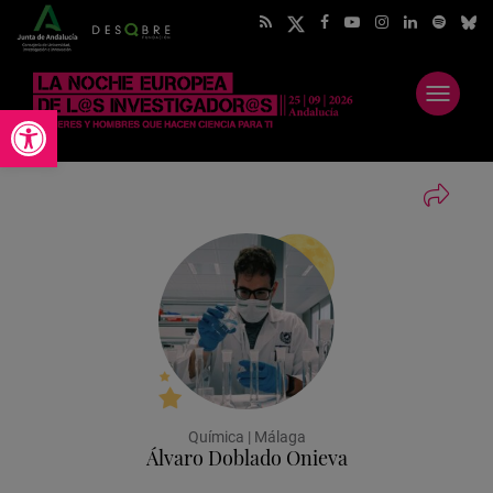
Abrir
Abrir barra de herramientas
menú
Química | Málaga
Álvaro Doblado Onieva