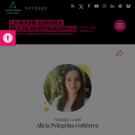
Abrir
Abrir barra de herramientas
menú
Filología | Jaén
Alicia Pelegrina Gutiérrez