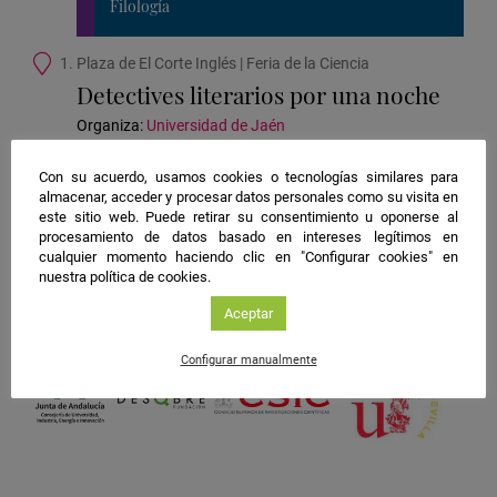
Filología
Ubicación
1. Plaza de El Corte Inglés | Feria de la Ciencia
de
Detectives literarios por una noche
la
actividad
Organiza:
Universidad de Jaén
Con su acuerdo, usamos cookies o tecnologías similares para
almacenar, acceder y procesar datos personales como su visita en
#NIGHTSpain
este sitio web. Puede retirar su consentimiento u oponerse al
procesamiento de datos basado en intereses legítimos en
facebook
twitter
instagram
cualquier momento haciendo clic en "Configurar cookies" en
nuestra política de cookies.
Aceptar
Configurar manualmente