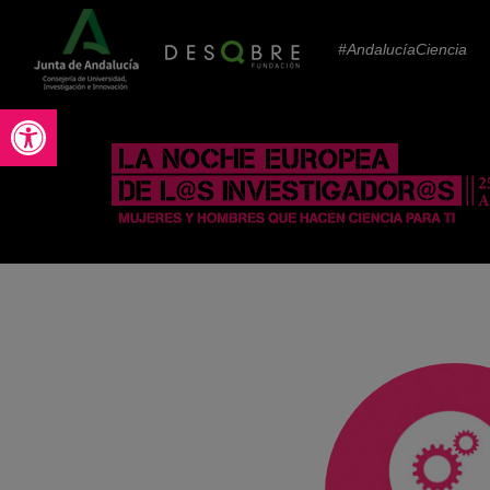
#AndalucíaCiencia
Abrir barra de herramientas