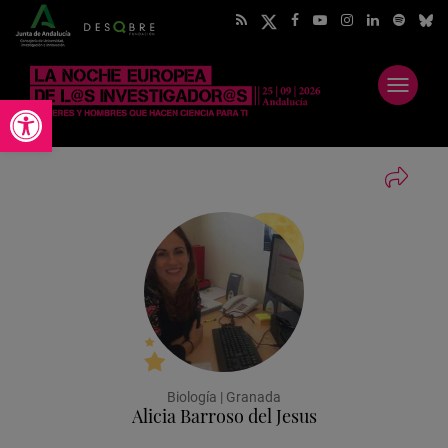
Abrir
Abrir barra de herramientas
menú
Biología | Granada
Alicia Barroso del Jesus