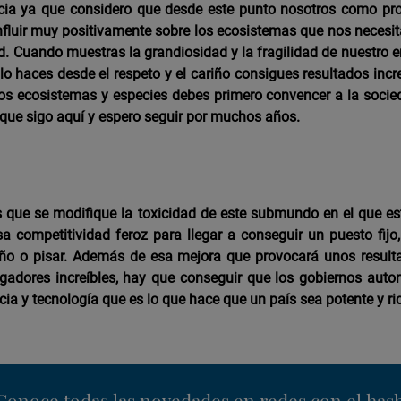
ncia ya que considero que desde este punto nosotros como pr
luir muy positivamente sobre los ecosistemas que nos necesit
ad. Cuando muestras la grandiosidad y la fragilidad de nuestro 
o haces desde el respeto y el cariño consigues resultados increí
los ecosistemas y especies debes primero convencer a la socied
 que sigo aquí y espero seguir por muchos años.
que se modifique la toxicidad de este submundo en el que est
a competitividad feroz para llegar a conseguir un puesto fijo
ño o pisar. Además de esa mejora que provocará unos resulta
igadores increíbles, hay que conseguir que los gobiernos aut
cia y tecnología que es lo que hace que un país sea potente y ri
nstagram
Conoce todas las novedades en redes con el has