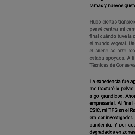
ramas y nuevos gusto
Hubo ciertas transic
pensé centrar mi carr
final cuándo tuve la 
el mundo vegetal. Un
el sueño se hizo r
estaba apoyada. A f
Técnicas de Conserva
La experiencia fue ag
me fracturé la pelvi
algo grandioso. Ahor
empresarial. Al final
CSIC, mi TFG en el R
era ser investigador
pandemia. Y por aq
degradados en zonas