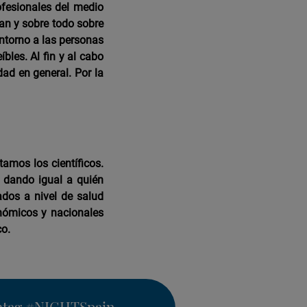
ofesionales del medio
an y sobre todo sobre
entorno a las personas
bles. Al fin y al cabo
ad en general. Por la
amos los científicos.
, dando igual a quién
dos a nivel de salud
onómicos y nacionales
co.
htag
#NIGHTSpain