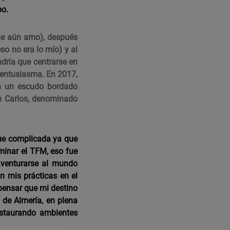
po.
que aún amo), después
so no era lo mío) y al
ndría que centrarse en
 entusiasma. En 2017,
n un escudo bordado
n Carlos, denominado
 fue complicada ya que
minar el TFM, eso fue
 aventurarse al mundo
on mis prácticas en el
pensar que mi destino
 de Almería, en plena
staurando ambientes