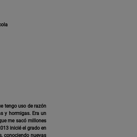
cola
ue tengo uso de razón
as y hormigas. Era un
 que me sacó millones
013 inicié el grado en
os, conociendo nuevas