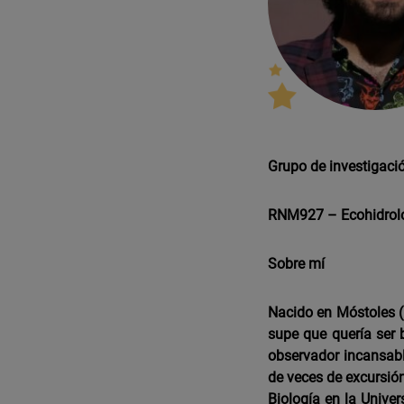
Grupo de investigaci
RNM927 – Ecohidrolog
Sobre mí
Nacido en Móstoles (
supe que quería ser 
observador incansabl
de veces de excursión
Biología en la Unive