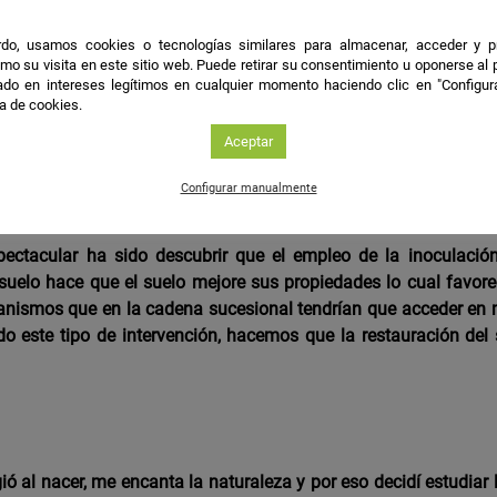
do, usamos cookies o tecnologías similares para almacenar, acceder y p
ión
mo su visita en este sitio web. Puede retirar su consentimiento u oponerse al
do en intereses legítimos en cualquier momento haciendo clic en "Configur
ca de cookies.
nentes de la biocostra (líquenes, musgos y cianobacterias) c
degradados en zonas semi-áridas.
Aceptar
Configurar manualmente
les
pectacular ha sido descubrir que el empleo de la inoculaci
 suelo hace que el suelo mejore sus propiedades lo cual favore
ganismos que en la cadena sucesional tendrían que acceder en
o este tipo de intervención, hacemos que la restauración del 
ó al nacer, me encanta la naturaleza y por eso decidí estudiar 