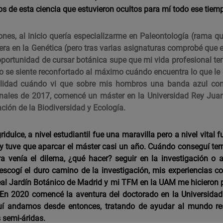
s de esta ciencia que estuvieron ocultos para mí todo ese tiem
iones, al inicio quería especializarme en Paleontología (rama 
era en la Genética (pero tras varias asignaturas comprobé que e
oportunidad de cursar botánica supe que mi vida profesional te
o se siente reconfortado al máximo cuándo encuentra lo que le
ealidad cuándo vi que sobre mis hombros una banda azul co
inales de 2017, comencé un máster en la Universidad Rey Jua
ción de la Biodiversidad y Ecología.
ridulce, a nivel estudiantil fue una maravilla pero a nivel vital
s y tuve que aparcar el máster casi un año. Cuándo conseguí ter
a venía el dilema, ¿qué hacer? seguir en la investigación o
 escogí el duro camino de la investigación, mis experiencias c
eal Jardín Botánico de Madrid y mi TFM en la UAM me hicieron 
. En 2020 comencé la aventura del doctorado en la Universidad
uí andamos desde entonces, tratando de ayudar al mundo re
 semi-áridas.