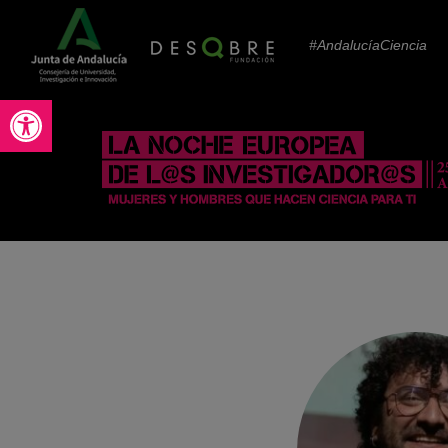
#AndalucíaCiencia
Abrir barra de herramientas