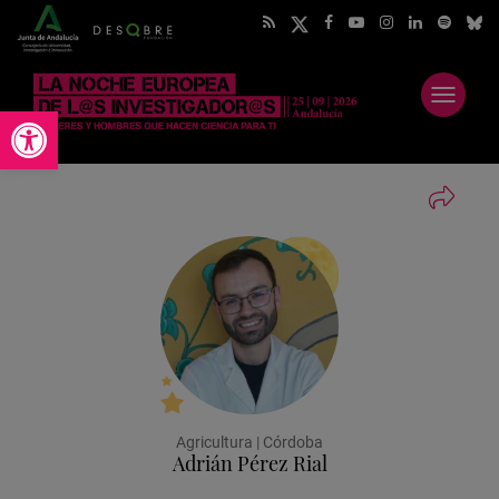
Abrir
Abrir barra de herramientas
menú
Agricultura | Córdoba
Adrián Pérez Rial