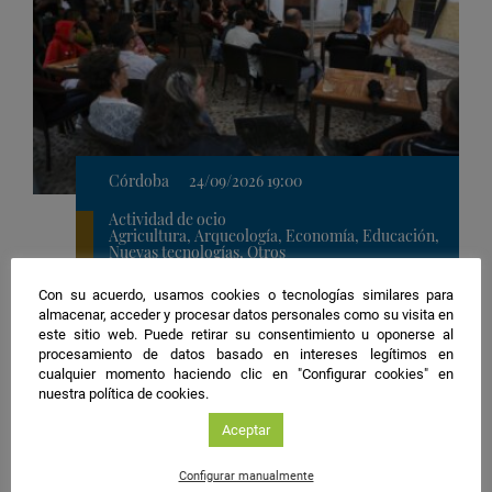
Córdoba
24/09/2026 19:00
Actividad de ocio
Agricultura, Arqueología, Economía, Educación,
Nuevas tecnologías, Otros
Ubicación
5. Bocados de Ciencia | Bar 'El Barón'
Con su acuerdo, usamos cookies o tecnologías similares para
de
almacenar, acceder y procesar datos personales como su visita en
Ciencia en el bar
la
este sitio web. Puede retirar su consentimiento u oponerse al
actividad
Organiza:
Universidad de Córdoba
procesamiento de datos basado en intereses legítimos en
cualquier momento haciendo clic en "Configurar cookies" en
Guardar
nuestra política de cookies.
actividad
en
Aceptar
Google
#NIGHTSpain
Calendar
Configurar manualmente