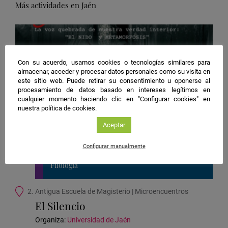
Más actividades en Jaén
Con su acuerdo, usamos cookies o tecnologías similares para
almacenar, acceder y procesar datos personales como su visita en
este sitio web. Puede retirar su consentimiento u oponerse al
procesamiento de datos basado en intereses legítimos en
cualquier momento haciendo clic en "Configurar cookies" en
nuestra política de cookies.
Aceptar
Jaén
25/09/2026 19:30
Configurar manualmente
Microencuentro
Filología
Ubicación
2. Antigua Escuela de Magisterio | Microencuentros
de
El Silencio
la
actividad
Organiza:
Universidad de Jaén