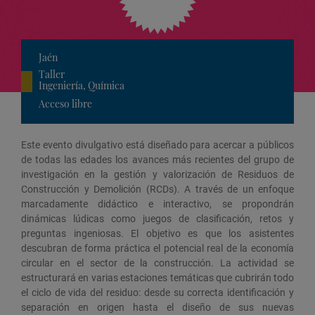
Jaén
Taller
Ingeniería, Química
Acceso libre
Este evento divulgativo está diseñado para acercar a públicos
de todas las edades los avances más recientes del grupo de
investigación en la gestión y valorización de Residuos de
Construcción y Demolición (RCDs). A través de un enfoque
marcadamente didáctico e interactivo, se propondrán
dinámicas lúdicas como juegos de clasificación, retos y
preguntas ingeniosas. El objetivo es que los asistentes
descubran de forma práctica el potencial real de la economía
circular en el sector de la construcción. La actividad se
estructurará en varias estaciones temáticas que cubrirán todo
el ciclo de vida del residuo: desde su correcta identificación y
separación en origen hasta el diseño de sus nuevas