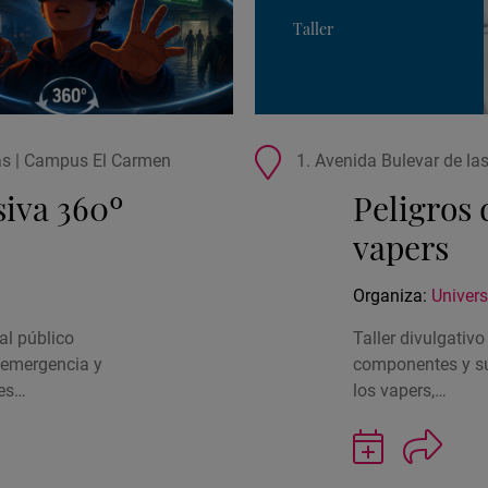
Taller
Ubicación
ias | Campus El Carmen
1. Avenida Bulevar de la
de
iva 360º
Peligros 
la
actividad
vapers
Organiza:
Univers
al público
Taller divulgativo
e emergencia y
componentes y su
nes…
los vapers,…
Guardar
actividad
en