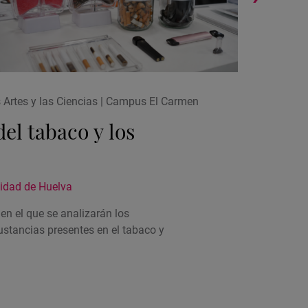
Taller
Ubicac
s Artes y las Ciencias | Campus El Carmen
1. Ave
de
del tabaco y los
la
activi
idad de Huelva
 en el que se analizarán los
stancias presentes en el tabaco y