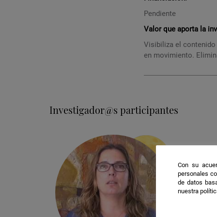
Pendiente
Valor que aporta la in
Visibiliza el contenido
en movimiento. Elimina
Investigador@s participantes
Con su acuer
personales co
de datos basa
nuestra políti