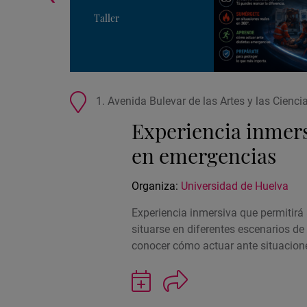
Taller
Ubicación
rmen
1. Avenida Bulevar de las Artes y las Cienc
de
Experiencia inmers
la
actividad
en emergencias
Organiza:
Universidad de Huelva
Experiencia inmersiva que permitirá 
situarse en diferentes escenarios d
conocer cómo actuar ante situacio
Guardar
actividad
en