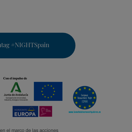
htag
#NIGHTSpain