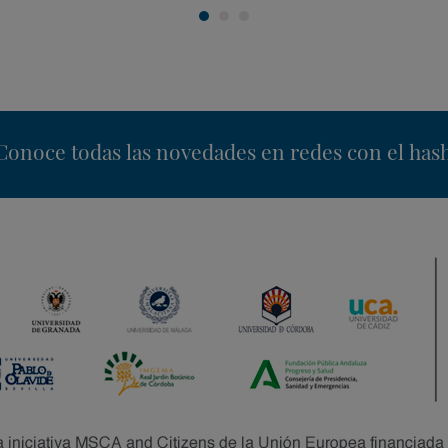
Google
Calendar
nstagram
Conoce todas las novedades en redes con el has