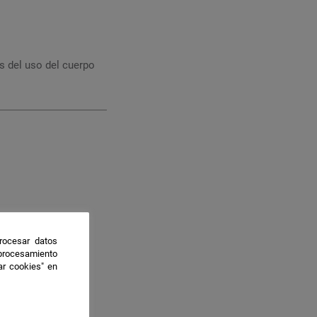
és del uso del cuerpo
rocesar datos
 procesamiento
ar cookies" en