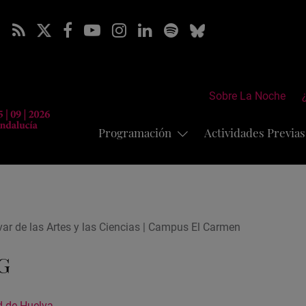
Sobre La Noche
Programación
Actividades Previa
ar de las Artes y las Ciencias | Campus El Carmen
FG
d de Huelva