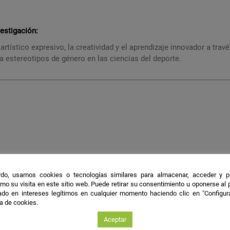
vestigación:
 artístico expresivo, la creatividad y el aprendizaje innovador a trav
 estereotipos de género en las ciencias del deporte.
do, usamos cookies o tecnologías similares para almacenar, acceder y p
mo su visita en este sitio web. Puede retirar su consentimiento u oponerse al
do en intereses legítimos en cualquier momento haciendo clic en "Configur
ca de cookies.
Aceptar